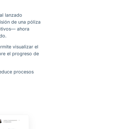
al lanzado
isión de una póliza
ativos— ahora
do.
mite visualizar el
bre el progreso de
 reduce procesos