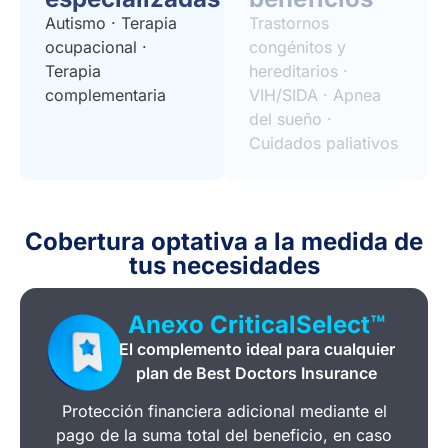
Autismo · Terapia
Trastornos
ocupacional ·
congénitos y
Terapia
hereditarios ·
complementaria
VIH/SIDA · Apnea
del sueño ·
Cuidados paliativos
Cobertura optativa a la medida de
tus necesidades
Anexo CriticalSelect™
El complemento ideal para cualquier
plan de Best Doctors Insurance
Protección financiera adicional mediante el
pago de la suma total del beneficio, en caso