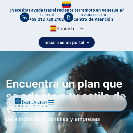
¿Necesitas ayuda tras el reciente terremoto en Venezuela?
Llama al
o visita nuestro
+58 212 720 2102
Centro de Atención
Spanish
English
Iniciar sesión portal
Portuguese
Encuentra un plan que
se adapte a tu estilo de
vida
para individuos, familias y empresas