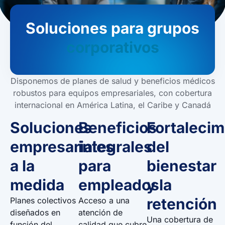
Soluciones para grupos
corporativos
Disponemos de planes de salud y beneficios médicos
robustos para equipos empresariales, con cobertura
internacional en América Latina, el Caribe y Canadá
Soluciones
Beneficios
Fortalecim
empresariales
integrales
del
a la
para
bienestar
medida
empleados
y la
retención
Planes colectivos
Acceso a una
diseñados en
atención de
Una cobertura de
función del
calidad que cubre