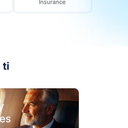
Insurance
 ti
y
es