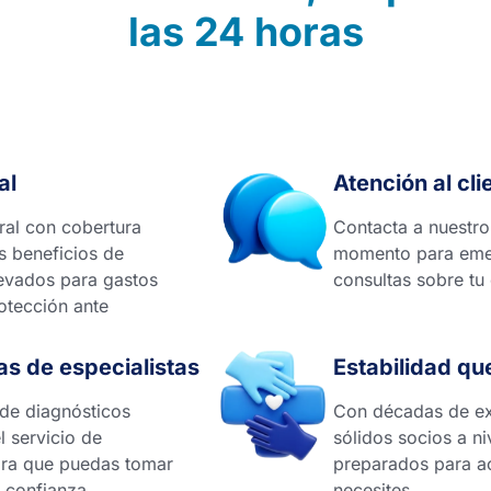
las 24 horas
al
Atención al cli
ral con cobertura
Contacta a nuestro
s beneficios de
momento para emer
levados para gastos
consultas sobre tu
tección ante
s de especialistas
Estabilidad qu
 de diagnósticos
Con décadas de exp
l servicio de
sólidos socios a ni
ara que puedas tomar
preparados para a
 confianza.
necesites