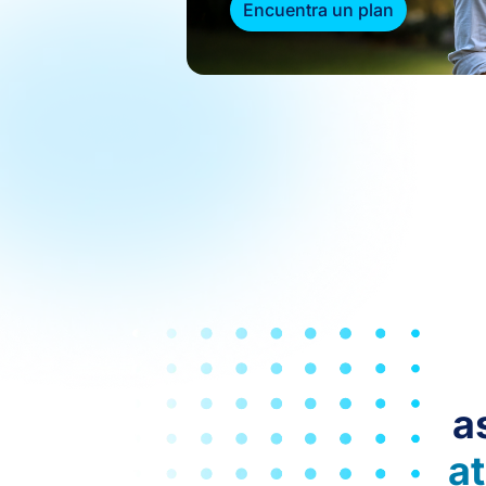
Encuentra un plan
a
a