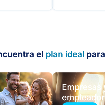
ncuentra el
plan ideal
para
Empresas 
empleador