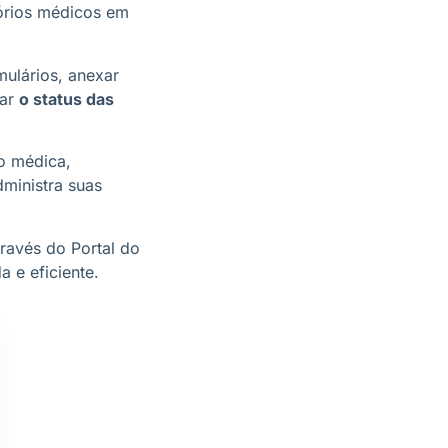
tórios médicos em
mulários, anexar
har
o status das
ão médica,
dministra suas
ravés do Portal do
 e eficiente.