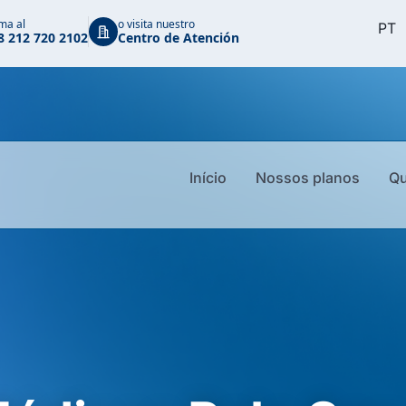
ma al
o visita nuestro
PT
8 212 720 2102
Centro de Atención
EN
ES
Início
Nossos planos
Q