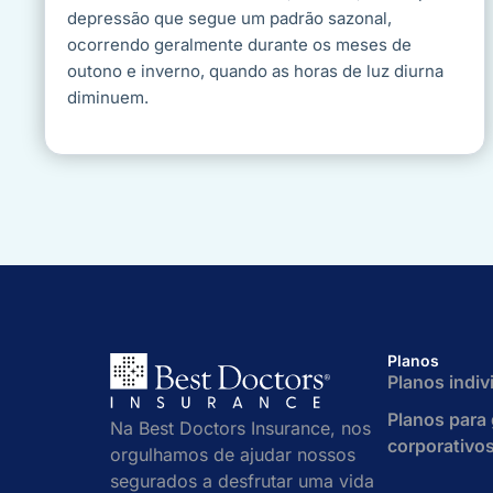
depressão que segue um padrão sazonal,
ocorrendo geralmente durante os meses de
outono e inverno, quando as horas de luz diurna
diminuem.
Planos
Planos indiv
Planos para
Na Best Doctors Insurance, nos
corporativo
orgulhamos de ajudar nossos
segurados a desfrutar uma vida